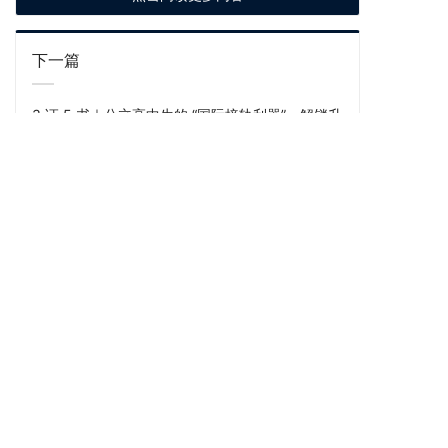
下一篇
3 证 5 书｜公立高中生的 “国际接轨利器”，解锁升
学与未来的双重优势
上一篇
携手共进·智联全球｜恒利联创×网才股份，共筑国
际化人才认证新生态
快速导航