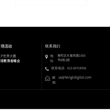
市场活动
联系我们
普陀区光复西路
1003
CP世界大赛
地
号8栋3层
全球教育者峰会
址:
021-60718502
联系电话:
us@henglidi
gital.com
邮
箱: