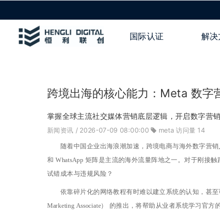
国际认证
解决
跨境出海的核心能力：Meta 数
掌握全球主流社交媒体营销底层逻辑，开启数字营
新闻资讯
/ 2026-07-09 08:00:00
meta
访问量
14
随着中国企业出海浪潮加速，跨境电商与海外数字营销人才需求持
和 WhatsApp 矩阵是主流的海外流量阵地之一。对于
试错成本与违规风险？
依靠碎片化的网络教程有时难以建立系统的认知，甚至可能因为违规
Marketing Associate）
的
推出，
将
帮助
从
业
者
系统
学习
官
方