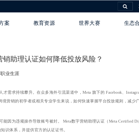
方案
教育资源
世界大赛
生态
字营销助理认证如何降低投放风险？
销职业生涯
续攀升。在众多海外引流渠道中，Meta 旗下的 Facebook、Instagr
刚接触跨境营销的初学者或相关专业学生来说，如何快速掌握平台投放规则，减少
操作导致账号被封。 Meta数字营销助理认证（Meta Certified Digi
的
知识
体系
，并
提供
官
方的
认
证
证
书
。