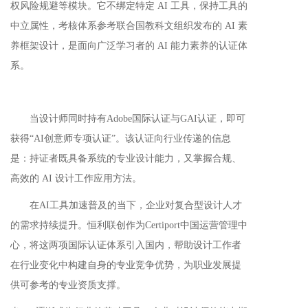
权风险规避等模块。它不绑定特定 AI 工具，
保持
工具
的
中立属性，考核体系参考联合国教科文组织发布的 AI 素
养框架设计，是面向广泛学习者的 AI 能力素养
的
认
证
体
系
。
当设计师同时持有Adobe国际认证与GAI认证，即可
获得“AI创意师专项认证”。该
认
证
向行业传递的信息
是：持证者既具备系统的专业设计能力，又掌握合规、
高效的 AI 设计工作应用方法。
在AI工具加速普及的当下，企业对复合型设计人才
的需求持续提升。恒利联创作为Certiport中国运营管理中
心，将这两
项
国际认证体系引入国内，帮助
设计
工作者
在行业变化中构建自身的专业竞争优势，为职业发展提
供可参考的专业资质支撑。