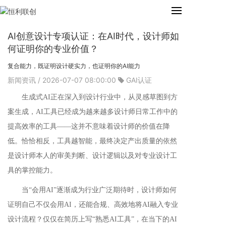
AI创意设计专项认证：在AI时代，设计师如
何证明你的专业价值？
复合能力，既证明设计硬实力，也证明你的AI能力
新闻资讯
/ 2026-07-07 08:00:00
GAI认证
生成式AI正在
深入
到
设计行业
中
，
从灵感草图到方
案生成，AI工具已经成为越来越多设计师日常工作中
的
提
高
效率
的
工具
——这并不意味着设计师的价值在降
低。恰恰相反，工具越智能，最终决定产出质量的依然
是设计师本人的审美判断、设计逻辑以及对专业设计工
具的掌控能力。
当“会用AI”逐渐成为行业广泛期待时，设计师如何
证明自己不仅会用AI，还能合规、高效地将AI融入专业
设计流程？仅仅在简历上写“熟悉AI工具”，在当下的AI