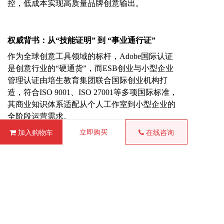
控，低成本实现高质量品牌创意输出。
权威背书：
从
“技能证明” 到 “事业通行证”
作为全球创意工具领域的标杆，
Adobe
国际
认证
是创意行业的
“硬通货”，而ESB创业与小型企业
管理认证由培生教育集团联合国际创业机构打
造，符合ISO 9001、ISO 27001等多项国际标准，
其商业知识体系适配从个人工作室到小型企业的
全阶段运营需求。
立即购买
加入购物车
在线咨询
创意的价值，不该只停留在
“获赞”的作品里；你
的技能，值得支撑起一份属于自己的事业。
Adobe创意创业专业认证，正是帮你打通 “创意与
商业” 的关键一步，让创意人群的才华能落地，
让创业人群的事业有亮点。