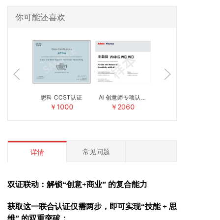
你可能还喜欢
思科 CCST认证
AI 创意师专项认证
AI 创意师专项认证
（GAI+PS）
￥1000
￥2060
￥2060
常见问题
详情
双证联动：解锁
“
创意
+商业
” 的复合能力
获取这一联合认证仅需两步，即可实现
“技能 + 思
维” 的双重突破：