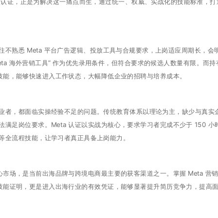
 数字营销助理认证，正是为解决这一痛点而生，通过统一、权威、实战化的技能标准，
不熟悉 Meta 平台广告逻辑、投放工具与合规要求，上岗适应周期长，会
eta 海外营销工具” 作为优先录用条件，但符合要求的候选人数量有限。而持
操技能，能够快速进入工作状态，大幅降低企业的招聘与培养成本。
业者，都面临实操经验不足的问题。传统教育体系以理论为主，缺少与真实
足岗位要求。Meta 认证以实战为核心，要求学习者完成不少于 150 小
等全流程技能，让学习者真正具备上岗能力。
心市场，是当前出海品牌与跨境电商最主要的获客渠道之一。掌握 Meta 营
是技能证明，更是进入出海行业的有效凭证，能够显著提升简历竞争力，提高