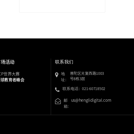
市场活动
联系我们
普陀区光复西路
1003
CP世界大赛
地
号8栋3层
全球教育者峰会
址:
021-60718502
联系电话:
us@henglidi
gital.com
邮
箱: