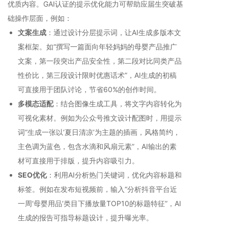
优质内容。GAI认证的提示优化能力可帮助应届生突破基
础操作层面，例如：
文案生成
：通过设计分层提示词，让AI生成多版本文
案框架。如“撰写一篇面向年轻妈妈的母婴产品推广
文案，第一段突出产品安全性，第二段对比同类产品
性价比，第三段设计限时优惠话术”，AI生成的初稿
可直接用于团队讨论，节省60%的创作时间。
多模态适配
：结合图像生成工具，将文字内容转化为
可视化素材。例如为公众号推文设计配图时，用提示
词“生成一张以‘夏日清凉’为主题的插画，风格简约，
主色调为蓝色，包含水滴和风扇元素”，AI输出的素
材可直接用于排版，提升内容吸引力。
SEO优化
：利用AI分析热门关键词，优化内容标题和
标签。例如在发布短视频前，输入“分析抖音平台近
一周‘母婴用品’类目下播放量TOP10的标题特征”，AI
生成的报告可指导标题设计，提升曝光率。