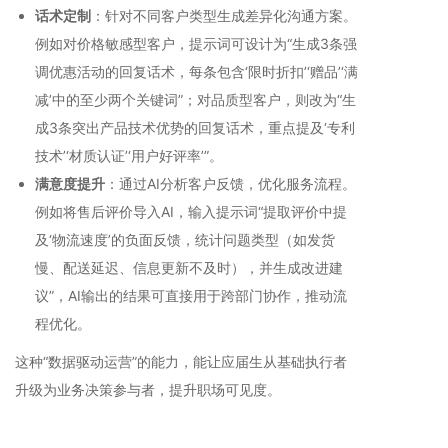
话术定制
：针对不同客户类型生成差异化沟通方案。
例如对价格敏感型客户，提示词可设计为“生成3条强
调优惠活动的回复话术，每条包含‘限时折扣’‘赠品’‘满
减’中的至少两个关键词”；对品质型客户，则改为“生
成3条突出产品技术优势的回复话术，重点提及‘专利
技术’‘材质认证’‘用户好评率’”。
满意度提升
：通过AI分析客户反馈，优化服务流程。
例如将售后评价导入AI，输入提示词“提取评价中提
及‘物流速度’的负面反馈，统计问题类型（如发货
慢、配送延迟、信息更新不及时），并生成改进建
议”，AI输出的结果可直接用于跨部门协作，推动流
程优化。
这种“数据驱动运营”的能力，能让应届生从基础执行者
升级为业务决策参与者，提升职场可见度。